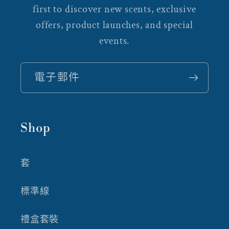
first to discover new scents, exclusive
offers, product launches, and special
events.
電子郵件
Shop
套
標準線
禮盒套裝