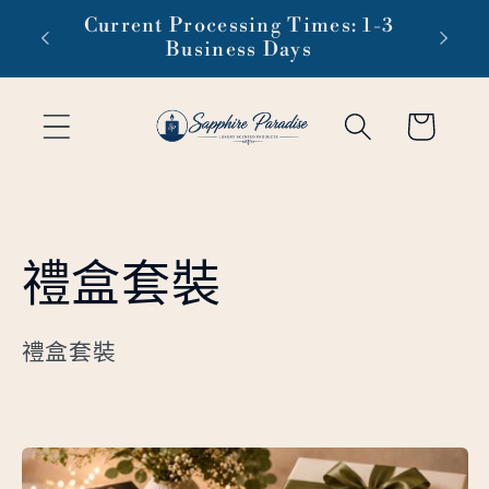
跳至內
Current Processing Times: 1-3
Free 
容
Business Days
購
物
車
商
禮盒套裝
品
禮盒套裝
系
列