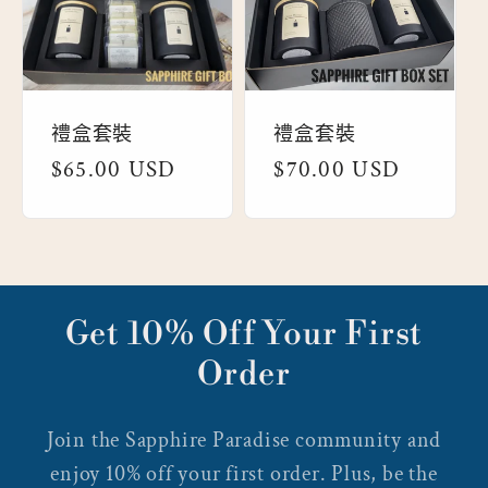
禮盒套裝
禮盒套裝
定
$65.00 USD
定
$70.00 USD
價
價
Get 10% Off Your First
Order
Join the Sapphire Paradise community and
enjoy 10% off your first order. Plus, be the