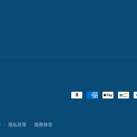
付
款
方
策
隱私政策
服務條款
式