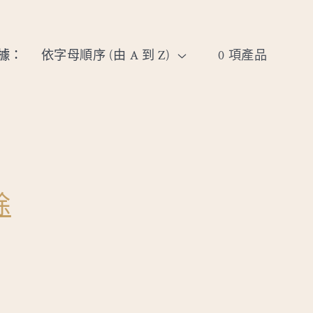
據：
0 項產品
除