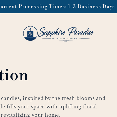
Current Processing Times: 1-3 Business Days
tion
 candles, inspired by the fresh blooms and
e fills your space with uplifting floral
r revitalizing your home.