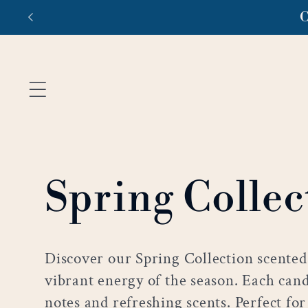
跳至內
容
商
Spring Collec
品
Discover our Spring Collection scented
vibrant energy of the season. Each candl
系
notes and refreshing scents. Perfect fo