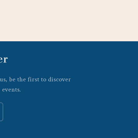
er
s, be the first to discover
 events.