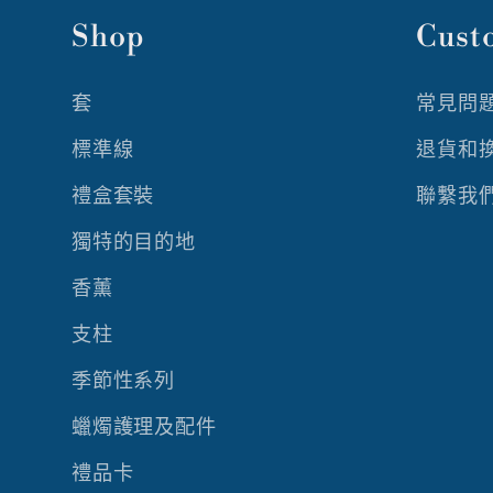
Shop
Cust
套
常見問
標準線
退貨和
禮盒套裝
聯繫我
獨特的目的地
香薰
支柱
季節性系列
蠟燭護理及配件
禮品卡